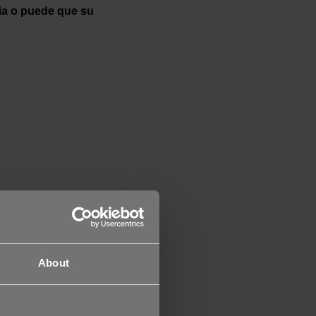
ia o puede que su
About
un documento de
visitará el
selección para ver