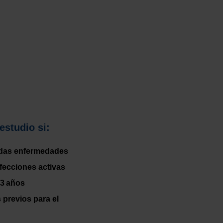
estudio si:
uidas enfermedades
nfecciones activas
 3 años
 previos para el