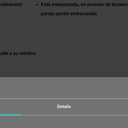
ntimiento)
Está embarazada, en periodo de lactanc
pareja quede embarazada
sulte a su médico.
Details
tá interesado en participar, primero se le entregará 
ntimiento informado para que lo revise y firme. Luego 
ltorio del médico del estudio durante un proceso de 