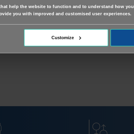
mple con los criterios de elegibilidad y puede participa
that help the website to function and to understand how you 
rovide you with improved and customised user experiences.
estudio clínico tiene sus propias pautas respecto a 
cipar, llamadas criterios de elegibilidad. Sin embargo, 
io de investigación puede determinar si usted reúne l
Customize
ibirse en el estudio.