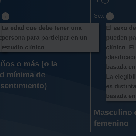
La edad que debe tener una 
El sexo de
 
persona para participar en un 
pueden par
estudio clínico.
clínico. El
clasificac
años o más (o la
basada en 
d mínima de
La elegibi
sentimiento)
es distinta
basada en 
Masculino 
femenino