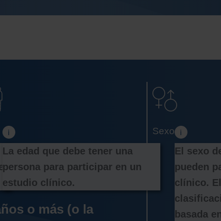
La edad que debe tener una 
El sexo d
 
persona para participar en un 
pueden pa
estudio clínico.
clínico. El
clasifica
años o más (o la
basada en 