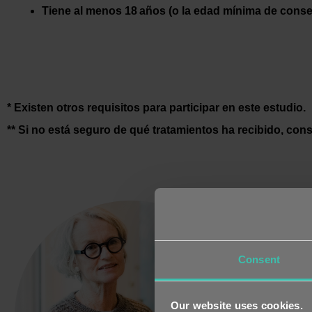
Tiene al menos 18 años (o la edad mínima de conse
* Existen otros requisitos para participar en este estudio.
** Si no está seguro de qué tratamientos ha recibido, con
Consent
Si es
conse
consu
Our website uses cookies.