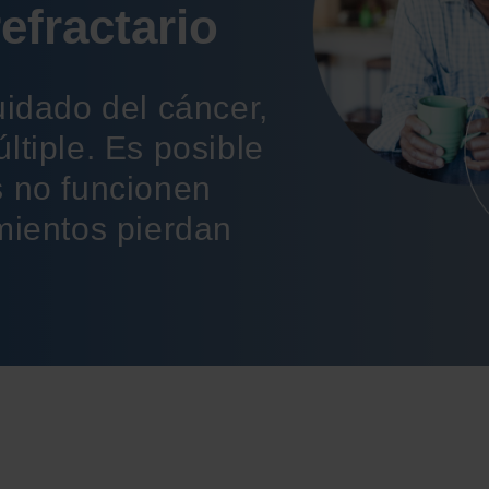
refractario
uidado del cáncer,
ltiple. Es posible
s no funcionen
mientos pierdan