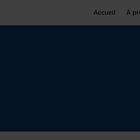
Accueil
À pr