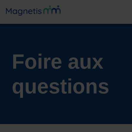
Foire aux
questions